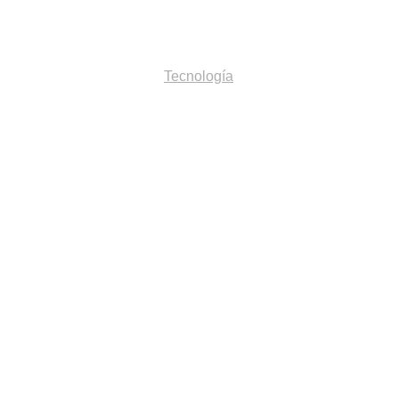
Inicio
Tecnología
Acerca de
Proyectos